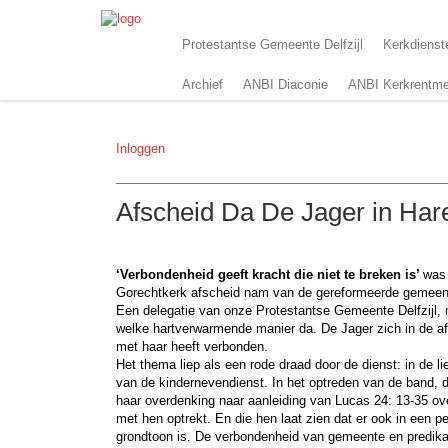
Protestantse Gemeente Delfzijl
Kerkdienst
Archief
ANBI Diaconie
ANBI Kerkrentme
Inloggen
Afscheid Da De Jager in Ha
‘Verbondenheid geeft kracht die niet te breken
is’
was 
Gorechtkerk afscheid nam van de gereformeerde gemeente 
Een delegatie van onze Protestantse Gemeente Delfzijl,
welke hartverwarmende manier da. De Jager zich in de afg
met haar heeft verbonden.
Het thema liep als een rode draad door de dienst: in de 
van de kindernevendienst. In het optreden van de band, di
haar overdenking naar aanleiding van Lucas 24: 13-35 
met hen optrekt. En die hen laat zien dat er ook in een per
grondtoon is. De verbondenheid van gemeente en predika