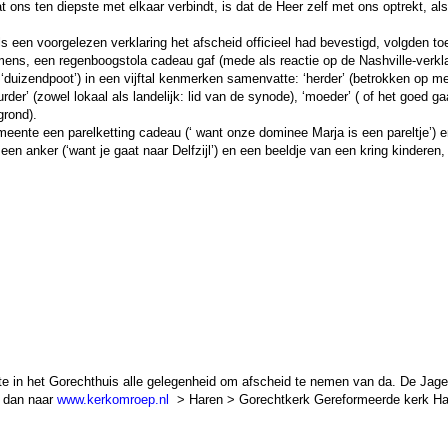
t ons ten diepste met elkaar verbindt, is dat de Heer zelf met ons optrekt, a
s een voorgelezen verklaring het afscheid officieel had bevestigd, volgden to
mens, een regenboogstola cadeau gaf (mede als reactie op de Nashville-verklar
‘duizendpoot’) in een vijftal kenmerken samenvatte: ‘herder’ (betrokken op mens
rder’ (zowel lokaal als landelijk: lid van de synode), ‘moeder’ ( of het goed g
grond).
meente een parelketting cadeau (‘ want onze dominee Marja is een pareltje’)
en anker (‘want je gaat naar Delfzijl’) en een beeldje van een kring kinderen,
 in het Gorechthuis alle gelegenheid om afscheid te nemen van da. De Jager.
a dan naar
www.kerkomroep.nl
> Haren > Gorechtkerk Gereformeerde kerk Ha