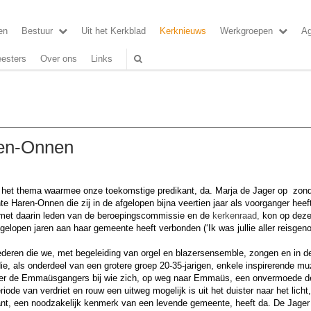
en
Bestuur
Uit het Kerkblad
Kerknieuws
Werkgroepen
A
esters
Over ons
Links
ren-Onnen
het thema waarmee onze toekomstige predikant, da. Marja de Jager op zondag
Haren-Onnen die zij in de afgelopen bijna veertien jaar als voorganger heef
 met daarin leden van de beroepingscommissie en de
kerkenraad,
kon op deze
elopen jaren aan haar gemeente heeft verbonden (‘Ik was jullie aller reisgen
liederen die we, met begeleiding van orgel en blazersensemble, zongen en in d
e, als onderdeel van een grotere groep 20-35-jarigen, enkele inspirerende muz
over de Emmaüsgangers bij wie zich, op weg naar Emmaüs, een onvermoede de
iode van verdriet en rouw een uitweg mogelijk is uit het duister naar het licht
nt, een noodzakelijk kenmerk van een levende gemeente, heeft da. De Jager 