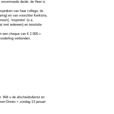
ls onvermoede derde: de Heer is
espraken van haar collega, ds.
ing) en van voorzitter Kerkstra,
en), ‘inspirator’ (o.a.
aat met iedereen) en tenslotte
 en een cheque van € 2.000,=
 onderling verbonden.
 Wilt u de afscheidsdienst en
ren-Onnen > zondag 13 januari