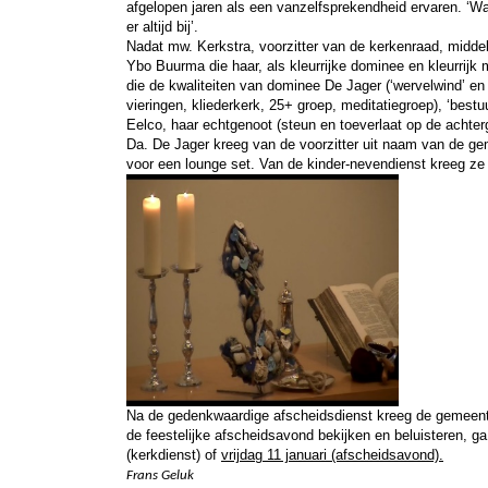
afgelopen jaren als een vanzelfsprekendheid ervaren. ‘Wa
er altijd bij’.
Nadat mw. Kerkstra, voorzitter van de kerkenraad, middel
Ybo Buurma die haar, als kleurrijke dominee en kleurrijk 
die de kwaliteiten van dominee De Jager (‘wervelwind’ en 
vieringen, kliederkerk, 25+ groep, meditatiegroep), ‘bestuu
Eelco, haar echtgenoot (steun en toeverlaat op de achter
Da. De Jager kreeg van de voorzitter uit naam van de ge
voor een lounge set. Van de kinder-nevendienst kreeg ze e
Na de gedenkwaardige afscheidsdienst kreeg de gemeente
de feestelijke afscheidsavond bekijken en beluisteren, g
(kerkdienst) of
vrijdag 11 januari (afscheidsavond).
Frans Geluk