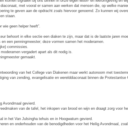
laden komen signalen bij ons binnen in onze eigen woon- en leefomgeving en 
et diaconaat, met vooral er samen aan werken dat mensen die, op welke manie
voering te geven aan de opdracht zoals hiervoor genoemd. Zo kunnen wij ove
ien staan.
r wie geen helper heeft”.
eur behoort in elke sectie een diaken te zijn, maar dat is de laatste jaren moei
taris en een penningmeester; deze vormen samen het moderamen.
ijke) commissies.
 moderamen vergadert apart als dit nodig is.
enningmeester gemaakt.
erantwoording van het College van Diakenen maar werkt autonoom met toeste
rtiging van zending, evangelisatie en werelddiaconaat binnen de Protestantse 
lig Avondmaal gevierd.
reedmaken van de tafel, het inkopen van brood en wijn en draagt zorg voor het
aal in het Van Julsingha tehuis en in Hoogwatum gevierd.
eheren en onderhouden van de benodigdheden voor het Heilig Avondmaal, zoals