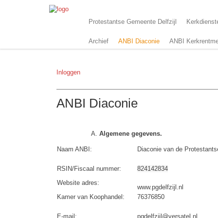
Protestantse Gemeente Delfzijl
Kerkdienst
Archief
ANBI Diaconie
ANBI Kerkrentme
Inloggen
ANBI Diaconie
Algemene gegevens.
Naam ANBI:
Diaconie van de Protestantse
RSIN/Fiscaal nummer:
824142834
Website adres:
www.pgdelfzijl.nl
Kamer van Koophandel:
76376850
E-mail:
pgdelfzijl@versatel.nl