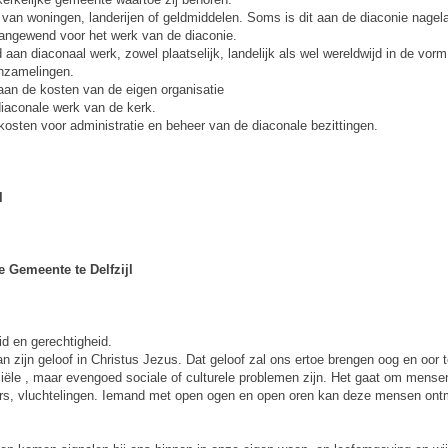
van woningen, landerijen of geldmiddelen. Soms is dit aan de diaconie nagel
ngewend voor het werk van de diaconie.
n diaconaal werk, zowel plaatselijk, landelijk als wel wereldwijd in de vorm
inzamelingen.
an de kosten van de eigen organisatie
diaconale werk van de kerk.
osten voor administratie en beheer van de diaconale bezittingen.
l
 Gemeente te Delfzijl
d en gerechtigheid.
an zijn geloof in Christus Jezus. Dat geloof zal ons ertoe brengen oog en oor
ële , maar evengoed sociale of culturele problemen zijn. Het gaat om mense
rs, vluchtelingen. Iemand met open ogen en open oren kan deze mensen ontmo