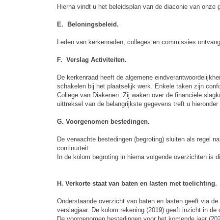
Hierna vindt u het beleidsplan van de diaconie van onze
E. Beloningsbeleid.
Leden van kerkenraden, colleges en commissies ontvang
F. Verslag Activiteiten.
De kerkenraad heeft de algemene eindverantwoordelijkhei
schakelen bij het plaatselijk werk. Enkele taken zijn co
College van Diakenen. Zij waken over de financiële slag
uittreksel van de belangrijkste gegevens treft u hieronder
G. Voorgenomen bestedingen.
De verwachte bestedingen (begroting) sluiten als regel n
continuïteit:
In de kolom begroting in hierna volgende overzichten is di
H. Verkorte staat van baten en lasten met toelichting.
Onderstaande overzicht van baten en lasten geeft via de
verslagjaar. De kolom rekening (2019) geeft inzicht in d
De voorgenomen bestedingen voor het komende jaar (2021