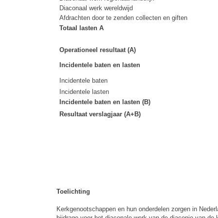
Diaconaal werk wereldwijd
Afdrachten door te zenden collecten en giften
Totaal lasten A
Operationeel resultaat (A)
Incidentele baten en lasten
Incidentele baten
Incidentele lasten
Incidentele baten en lasten (B)
Resultaat verslagjaar (A+B)
Toelichting
Kerkgenootschappen en hun onderdelen zorgen in Nederlan
bijdrage voor het diaconale werk van de diaconie van de 