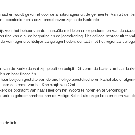
enraad en wordt gevormd door de ambtsdragers uit de gemeente. Van uit de Ke
 toebedeeld zoals deze omschreven zijn in de Kerkorde.
lijk voor het beheer van de financiële middelen en eigendommen van de diaco
keuring van o.a. de begroting en de jaarrekening. Het college bestaat uit tenm
op de vermogensrechtelijke aangelegenheden, contact met het regionaal colleg
van de Kerkorde wat zij gelooft en belijdt. Dit vormt de basis van haar kerkst
den en haar financiën.
aar belijden gestalte van de ene heilige apostolische en katholieke of algeme
kt naar de komst van het Koninkrijk van God.
 kerk de opdracht van haar Heer om het Woord te horen en te verkondigen.
e kerk in gehoorzaamheid aan de Heilige Schrift als enige bron en norm van de
a de link: