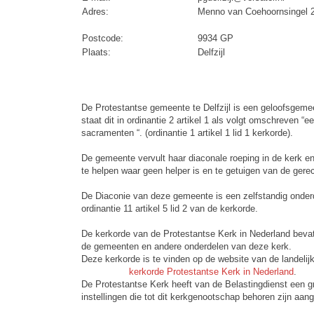
Adres:
Menno van Coehoornsingel 
Postcode:
9934 GP
Plaats:
Delfzijl
De Protestantse gemeente te Delfzijl is een geloofsgemee
staat dit in ordinantie 2 artikel 1 als volgt omschreve
sacramenten “. (ordinantie 1 artikel 1 lid 1 kerkorde).
De gemeente vervult haar diaconale roeping in de kerk en
te helpen waar geen helper is en te getuigen van de gerec
De Diaconie van deze gemeente is een zelfstandig onderdee
ordinantie 11 artikel 5 lid 2 van de kerkorde.
De kerkorde van de Protestantse Kerk in Nederland bevat 
de gemeenten en andere onderdelen van deze kerk.
Deze kerkorde is te vinden op de website van de landelij
kerkorde Protestantse Kerk in Nederland
.
De Protestantse Kerk heeft van de Belastingdienst een 
instellingen die tot dit kerkgenootschap behoren zijn aa