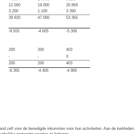
12.000
19.000
20.869
3.200
1.100
3.390
39.920
47.000
53.365
-8.555
-4.605
-5.308
200
200
403
-
-
0
200
200
403
-8.355
-4.405
-4.905
d zelf voor de benodigde inkomsten voor hun activiteiten. Aan de kerkleden
kerkelijke gemeente waartoe zij behoren.