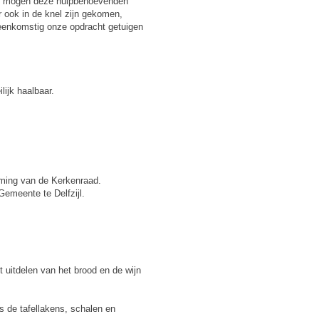
wij mogen deze hulpbehoevenden
r ook in de knel zijn gekomen,
reenkomstig onze opdracht getuigen
lijk haalbaar.
mming van de Kerkenraad.
Gemeente te Delfzijl.
 uitdelen van het brood en de wijn
 de tafellakens, schalen en