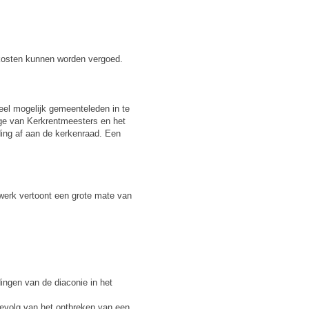
kosten kunnen worden vergoed.
eel mogelijk gemeenteleden in te
lege van Kerkrentmeesters en het
ding af aan de kerkenraad. Een
 werk vertoont een grote mate van
ingen van de diaconie in het
evolg van het ontbreken van een