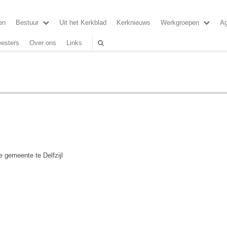
en
Bestuur
Uit het Kerkblad
Kerknieuws
Werkgroepen
A
esters
Over ons
Links
 gemeente te Delfzijl