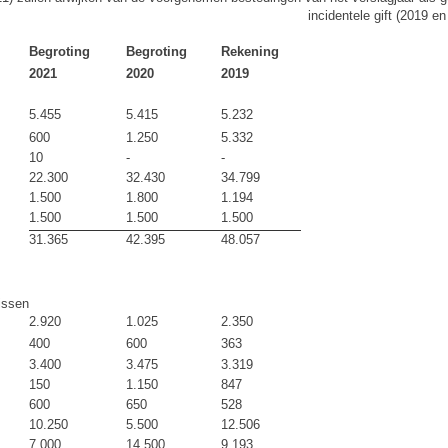
incidentele gift (2019 e
Begroting
Begroting
Rekening
2021
2020
2019
5.455
5.415
5.232
600
1.250
5.332
10
-
-
22.300
32.430
34.799
1.500
1.800
1.194
1.500
1.500
1.500
31.365
42.395
48.057
issen
2.920
1.025
2.350
400
600
363
3.400
3.475
3.319
150
1.150
847
600
650
528
10.250
5.500
12.506
7.000
14.500
9.193