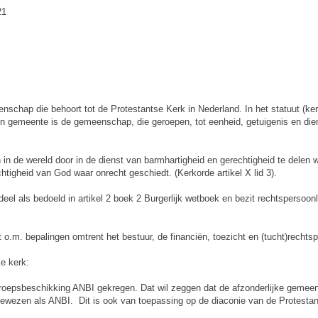
21
nschap die behoort tot de Protestantse Kerk in Nederland. In het statuut (ke
n “een gemeente is de gemeenschap, die geroepen, tot eenheid, getuigenis en
 in de wereld door in de dienst van barmhartigheid en gerechtigheid te delen
htigheid van God waar onrecht geschiedt. (Kerkorde artikel X lid 3).
l als bedoeld in artikel 2 boek 2 Burgerlijk wetboek en bezit rechtspersoonli
o.m. bepalingen omtrent het bestuur, de financiën, toezicht en (tucht)rechtsp
ke kerk:
groepsbeschikking ANBI gekregen. Dat wil zeggen dat de afzonderlijke gemeen
ngewezen als ANBI. Dit is ook van toepassing op de diaconie van de Protestan