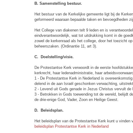
B. Samenstelling bestuur.
Het bestuur van de Kerkelijke gemeente ligt bij de Kerk
geformeerd waaraan bepaalde taken en bevoegdheden zijn
Het College van diakenen telt 9 leden en is verantwoorde
eindverantwoordelijk, wat tot uitdrukking komt in de goed
zowel de kerkenraad als het college, door het toezicht 
beheerszaken. (Ordinantie 11, art 3).
C. Doelstelling/visie.
De Protestantse Kerk verwoordt in de eerste hoofdstukken 
kerkrecht, haar ledenadministratie, haar arbeidsvoorwaar
1 - De Protestantse Kerk in Nederland is overeenkomstig h
delend in de aan Israël geschonken verwachting, uitstre
2 - Levend uit Gods genade in Jezus Christus vervult de
3 - Betrokken in Gods toewending tot de wereld, belijdt d
de drie-enige God, Vader, Zoon en Heilige Geest.
D. Beleidsplan.
Het beleidsplan van de Protestantse Kerk kunt u vinden vi
beleidsplan Protestantse Kerk in Nederland