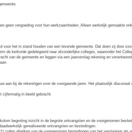
 gemeente.
en geen vergoeding voor hun werkzaamheden. Alleen werkelijk gemaakte on
d voor het in stand houden van een levende gemeente. Dat doen zij door zov
nform de kerkorde gedelegeerd naar afzonderlijke colleges, waaronder het Col
kracht van de gemeente en leggen via een jaarverslag rekening en verantwoor
 aan.
auw aan bij de rekeningen over de voorgaande jaren. Het plaatselijk diaconaal
t cijfermatig in beeld gebracht.
 kolom begroting inzicht in de begrote ontvangsten en de voorgenomen bested
e daadwerkelijk gerealiseerde ontvangsten en bestedingen.
) zullen afwijken van de voorgenomen bestedingen van het verslagjaar als g