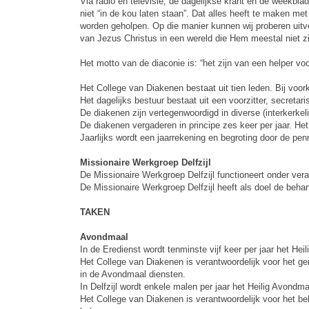
Via radio en televisie, de dagelijkse krant en de weekb
niet “in de kou laten staan”. Dat alles heeft te maken m
worden geholpen. Op die manier kunnen wij proberen uit
van Jezus Christus in een wereld die Hem meestal niet z
Het motto van de diaconie is: “het zijn van een helper voo
Het College van Diakenen bestaat uit tien leden. Bij voork
Het dagelijks bestuur bestaat uit een voorzitter, secre
De diakenen zijn vertegenwoordigd in diverse (interkerkel
De diakenen vergaderen in principe zes keer per jaar. Het
Jaarlijks wordt een jaarrekening en begroting door de p
Missionaire Werkgroep Delfzijl
De Missionaire Werkgroep Delfzijl functioneert onder v
De Missionaire Werkgroep Delfzijl heeft als doel de beha
TAKEN
Avondmaal
In de Eredienst wordt tenminste vijf keer per jaar het Hei
Het College van Diakenen is verantwoordelijk voor het ge
in de Avondmaal diensten.
In Delfzijl wordt enkele malen per jaar het Heilig Avondm
Het College van Diakenen is verantwoordelijk voor het b