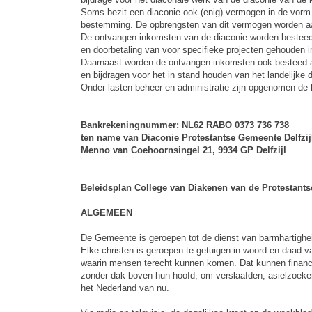
Soms bezit een diaconie ook (enig) vermogen in de vorm 
bestemming. De opbrengsten van dit vermogen worden aa
De ontvangen inkomsten van de diaconie worden besteed aa
en doorbetaling van voor specifieke projecten gehouden 
Daarnaast worden de ontvangen inkomsten ook besteed a
en bijdragen voor het in stand houden van het landelijke 
Onder lasten beheer en administratie zijn opgenomen de k
Bankrekeningnummer
: NL62 RABO 0373 736 738
ten name van Diaconie Protestantse Gemeente Delfzij
Menno van Coehoornsingel 21, 9934 GP Delfzijl
Beleidsplan College van Diakenen van de Protestantse
ALGEMEEN
De Gemeente is geroepen tot de dienst van barmhartighei
Elke christen is geroepen te getuigen in woord en daad v
waarin mensen terecht kunnen komen. Dat kunnen financi
zonder dak boven hun hoofd, om verslaafden, asielzoeke
het Nederland van nu.