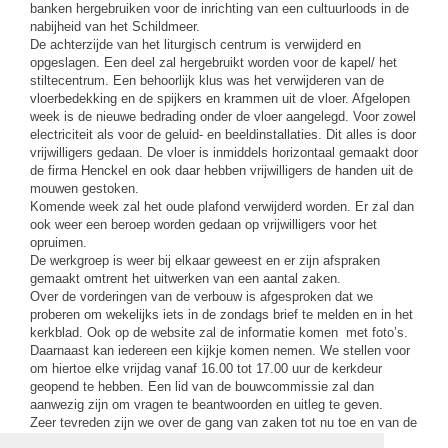
banken hergebruiken voor de inrichting van een cultuurloods in de
nabijheid van het Schildmeer.
De achterzijde van het liturgisch centrum is verwijderd en
opgeslagen. Een deel zal hergebruikt worden voor de kapel/ het
stiltecentrum. Een behoorlijk klus was het verwijderen van de
vloerbedekking en de spijkers en krammen uit de vloer. Afgelopen
week is de nieuwe bedrading onder de vloer aangelegd. Voor zowel
electriciteit als voor de geluid- en beeldinstallaties. Dit alles is door
vrijwilligers gedaan. De vloer is inmiddels horizontaal gemaakt door
de firma Henckel en ook daar hebben vrijwilligers de handen uit de
mouwen gestoken.
Komende week zal het oude plafond verwijderd worden. Er zal dan
ook weer een beroep worden gedaan op vrijwilligers voor het
opruimen.
De werkgroep is weer bij elkaar geweest en er zijn afspraken
gemaakt omtrent het uitwerken van een aantal zaken.
Over de vorderingen van de verbouw is afgesproken dat we
proberen om wekelijks iets in de zondags brief te melden en in het
kerkblad. Ook op de website zal de informatie komen met foto’s.
Daarnaast kan iedereen een kijkje komen nemen. We stellen voor
om hiertoe elke vrijdag vanaf 16.00 tot 17.00 uur de kerkdeur
geopend te hebben. Een lid van de bouwcommissie zal dan
aanwezig zijn om vragen te beantwoorden en uitleg te geven.
Zeer tevreden zijn we over de gang van zaken tot nu toe en van de
opgave van het groot aantal vrijwilligers.