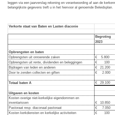
leggen via een jaarverslag rekening en verantwoording af aan de kerkenr
belangrijkste gegevens treft u in het hiervoor al genoemde Beleidsplan.
Verkorte staat van Baten en Lasten diaconie
Begroting
2023
Opbrengsten en baten
Opbrengsten uit onroerende zaken
€ 5.800
Opbrengsten uit rente, dividenden en beleggingen
€ 100
Bijdragen van leden en anderen
€ 21.200
Door te zenden collecten en giften
€ 2.000
€ 29.100
Totaal baten A
Uitgaven en kosten
Kosten overige niet-kerkelijke eigendommen en
inventarissen
€ 10.850
Pastoraat resp. diaconaal pastoraat
€ 7.050
Kosten kerkdiensten en kerkelijke activiteiten
€ 100