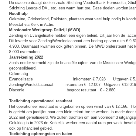
De diaconie draagt doelen zoals Stichting Voedselbank Eemsdelta, Sticht
Stichting Leergeld DAL etc. een warm hart toe. Deze doelen worden jaar
Noodhulp
Oekraïne, Griekenland, Pakistan, plaatsen waar veel hulp nodig is kond
Meestal via Kerk in Actie.
Missionaire Werkgroep Delfzijl (MWD)
Zending en Evangelisatie hebben een eigen beleid. Dit jaar kon de acc
Dit leverde voor Zending/Werelddiaconaat een bedrag op van ruim € 9.60
4.900. Daarnaast kwamen ook giften binnen. De MWD ondersteunt het Mo
8.000 overmaken
Jaarrekening 2022
Zoals eerder vermeld zijn de financiële cijfers van de Missionaire Werkgr
geconsolideerd.
Cijfermatig:
Evangelisatie Inkomsten € 7.028 Uitgaven € 5.155 Po
Zending/Werelddiaconaat Inkomsten € 12.007 Uitgaven €13.016 N
Diaconie begroot resultaat € - 2.880 werkelijk
Toelichting operationeel resultaat.
Het operationeel resultaat is uitgekomen op een winst van € 12.166. Ho
is gericht om jaarlijks naar een klein tekort toe te werken, is mede door
2022 niet gerealiseerd. We zullen trachten om aan voornoemd uitgangspu
Gelukkig is in 2023 de Kerkelijk werker een aantal uren per week besc
ook op financieel gebied.
Toelichting opbrengsten en baten