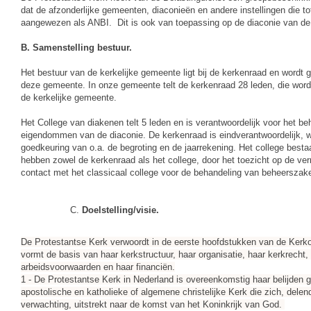
dat de afzonderlijke gemeenten, diaconieën en andere instellingen die t
aangewezen als ANBI. Dit is ook van toepassing op de diaconie van de 
B. Samenstelling bestuur.
Het bestuur van de kerkelijke gemeente ligt bij de kerkenraad en word
deze gemeente. In onze gemeente telt de kerkenraad 28 leden, die word
de kerkelijke gemeente.
Het College van diakenen telt 5 leden en is verantwoordelijk voor het be
eigendommen van de diaconie. De kerkenraad is eindverantwoordelijk, wa
goedkeuring van o.a. de begroting en de jaarrekening. Het college bestaa
hebben zowel de kerkenraad als het college, door het toezicht op de v
contact met het classicaal college voor de behandeling van beheerszaken.
Doelstelling/visie.
De Protestantse Kerk verwoordt in de eerste hoofdstukken van de Kerkorde
vormt de basis van haar kerkstructuur, haar organisatie, haar kerkrecht,
arbeidsvoorwaarden en haar financiën.
1 - De Protestantse Kerk in Nederland is overeenkomstig haar belijden g
apostolische en katholieke of algemene christelijke Kerk die zich, dele
verwachting, uitstrekt naar de komst van het Koninkrijk van God.