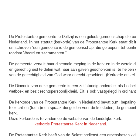
De Protestantse gemeente te Delfzijl is een geloofsgemeenschap die beh
Nederland. In het statuut (kerkorde) van de Protestantse Kerk staat dit in 
omschreven “een gemeente is de gemeenschap, die geroepen, tot eenhe
rondom Woord en sacramenten “.
De gemeente vervult haar diaconale roeping in de kerk en in de wereld d
en gerechtigheid te delen wat haar aan gaven geschonken is, te helpen 
van de gerechtigheid van God waar onrecht geschiedt. (Kerkorde artikel X
De Diaconie van deze gemeente is een zelfstandig onderdeel als bedoeld 
wetboek en bezit rechtspersoonlijkheid. Dit is ook vastgelegd in ordinanti
De kerkorde van de Protestantse Kerk in Nederland bevat o.m. bepalinge
toezicht en (tucht)rechtspraak die gelden voor de kerkleden, de gemee
kerk.
Deze kerkorde is te vinden op de website van de landelijke kerk:
kerkorde Protestantse Kerk in Nederland
.
De Protestantse Kerk heeft van de Belastingdienst een groepsbeschikk