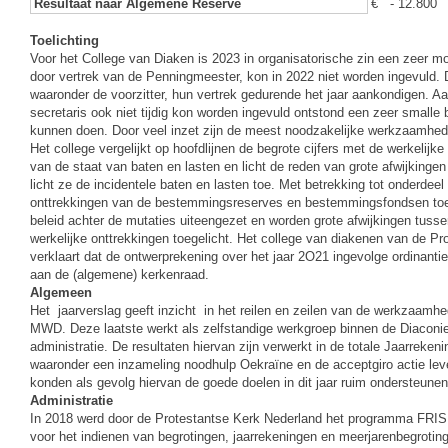
Resultaat naar Algemene Reserve
€ - 12.800
Toelichting
Voor het College van Diaken is 2023 in organisatorische zin een zeer mo
door vertrek van de Penningmeester, kon in 2022 niet worden ingevuld.
waaronder de voorzitter, hun vertrek gedurende het jaar aankondigen. A
secretaris ook niet tijdig kon worden ingevuld ontstond een zeer smal
kunnen doen. Door veel inzet zijn de meest noodzakelijke werkzaamhed
Het college vergelijkt op hoofdlijnen de begrote cijfers met de werkelijke
van de staat van baten en lasten en licht de reden van grote afwijkinge
licht ze de incidentele baten en lasten toe. Met betrekking tot onderdee
onttrekkingen van de bestemmingsreserves en bestemmingsfondsen toege
beleid achter de mutaties uiteengezet en worden grote afwijkingen tuss
werkelijke onttrekkingen toegelicht. Het college van diakenen van de Pr
verklaart dat de ontwerprekening over het jaar 2O21 ingevolge ordinanti
aan de (algemene) kerkenraad.
Algemeen
Het jaarverslag geeft inzicht in het reilen en zeilen van de werkzaam
MWD. Deze laatste werkt als zelfstandige werkgroep binnen de Diaconie. 
administratie. De resultaten hiervan zijn verwerkt in de totale Jaarreken
waaronder een inzameling noodhulp Oekraïne en de acceptgiro actie le
konden als gevolg hiervan de goede doelen in dit jaar ruim ondersteunen
Administratie
In 2018 werd door de Protestantse Kerk Nederland het programma FRIS 
voor het indienen van begrotingen, jaarrekeningen en meerjarenbegroting