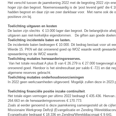
Het verschil tussen de jaarrekening 2022 met de begroting 2022 zijn ene
hoger zijn dan begroot. Noemenswaardig is de ‘post levend geld’ die € 
hadden begroot en daar zijn we zeer dankbaar voor. Met name ook de
positieve zin bij.
Toelichting uitgaven en kosten
De lasten zijn slechts € 13.000 lager dan begroot. De belangrijkste afw
uitgaven aan niet-kerkelijke eigendommen. De giften aan goede doelen 
Toelichting incidentele baten en lasten.
De incidentele baten bedroegen € 10.000. Dit bedrag bestaat voor uit e
Wierde 15. PKN wil dat onroerend goed op WOZ waarde wordt gewaardee
opwaardering tot de WOZ waarde.
Toelichting mutaties herwaarderingsreserves.
Van het totale resultaat A plus B van € 26.279 is € 27.000 toegevoeg
onroerend goed. Hierdoor is het eindresultaat per saldo € -721 en dat neg
algemene reserves gebracht.
Toelichting mutaties onderhoudsvoorzieningen
In 2022 geen werkzaamheden uitgevoerd. Mogelijk zullen deze in 2023 p
Toelichting financiële positie inzake continuïteit
.
Het totale eigen vermogen per ultimo 2022 bedraagt € 435.436. Hiervan
264.663 en de herwaarderingsreserves € 170.773.
Zoals al eerder genoemd is deze jaarrekening samengesteld uit de cijfe
Missionaire Werkgroep Delfzijl (Evangelisatie en Zending /Werelddiaco
Evangelisatie bedraagt € 18.336 en Zending/Werelddiaconaat € 9.641.