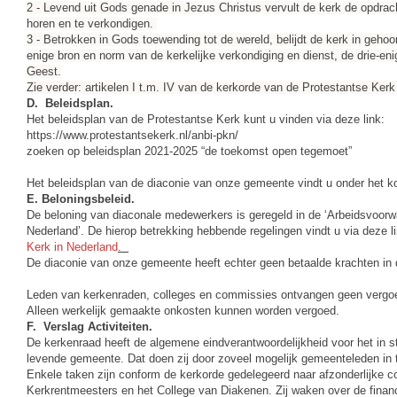
2 - Levend uit Gods genade in Jezus Christus vervult de kerk de opdra
horen en te verkondigen.
3 - Betrokken in Gods toewending tot de wereld, belijdt de kerk in gehoo
enige bron en norm van de kerkelijke verkondiging en dienst, de drie-en
Geest.
Zie verder: artikelen I t.m. IV van de kerkorde van de Protestantse Ker
D. Beleidsplan.
Het beleidsplan van de Protestantse Kerk kunt u vinden via deze link:
https://www.protestantsekerk.nl/anbi-pkn/
zoeken op beleidsplan 2021-2025 “de toekomst open tegemoet”
Het beleidsplan van de diaconie van onze gemeente vindt u onder het k
E. Beloningsbeleid.
De beloning van diaconale medewerkers is geregeld in de ‘Arbeidsvoorw
Nederland’. De hierop betrekking hebbende regelingen vindt u via deze l
Kerk in Nederland
.
De diaconie van onze gemeente heeft echter geen betaalde krachten in 
Leden van kerkenraden, colleges en commissies ontvangen geen verg
Alleen werkelijk gemaakte onkosten kunnen worden vergoed.
F. Verslag Activiteiten.
De kerkenraad heeft de algemene eindverantwoordelijkheid voor het in 
levende gemeente. Dat doen zij door zoveel mogelijk gemeenteleden in te
Enkele taken zijn conform de kerkorde gedelegeerd naar afzonderlijke c
Kerkrentmeesters en het College van Diakenen. Zij waken over de finan