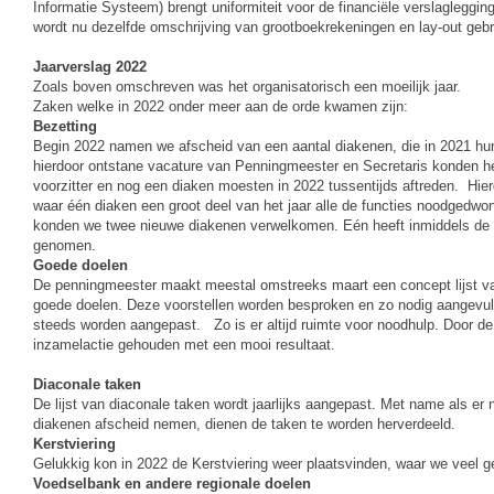
Informatie Systeem) brengt uniformiteit voor de financiële verslaglegging 
wordt nu dezelfde omschrijving van grootboekrekeningen en lay-out gebr
Jaarverslag 2022
Zoals boven omschreven was het organisatorisch een moeilijk jaar.
Zaken welke in 2022 onder meer aan de orde kwamen zijn:
Bezetting
Begin 2022 namen we afscheid van een aantal diakenen, die in 2021 hun 
hierdoor ontstane vacature van Penningmeester en Secretaris konden he
voorzitter en nog een diaken moesten in 2022 tussentijds aftreden. Hie
waar één diaken een groot deel van het jaar alle de functies noodged
konden we twee nieuwe diakenen verwelkomen. Eén heeft inmiddels de fu
genomen.
Goede doelen
De penningmeester maakt meestal omstreeks maart een concept lijst van
goede doelen. Deze voorstellen worden besproken en zo nodig aangevuld.
steeds worden aangepast. Zo is er altijd ruimte voor noodhulp. Door de
inzamelactie gehouden met een mooi resultaat.
Diaconale taken
De lijst van diaconale taken wordt jaarlijks aangepast. Met name als 
diakenen afscheid nemen, dienen de taken te worden herverdeeld.
Kerstviering
Gelukkig kon in 2022 de Kerstviering weer plaatsvinden, waar we veel
Voedselbank en andere regionale doelen