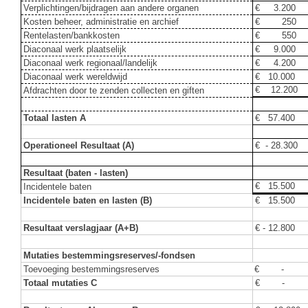
Verplichtingen/bijdragen aan andere organen
€ 3.200
Kosten beheer, administratie en archief
€ 250
Rentelasten/bankkosten
€ 550
Diaconaal werk plaatselijk
€ 9.000
Diaconaal werk regionaal/landelijk
€ 4.200
Diaconaal werk wereldwijd
€ 10.000
€ 12.200
Afdrachten door te zenden collecten en giften
Totaal lasten A
€ 57.400
Operationeel Resultaat (A)
€ - 28.300
Resultaat (baten - lasten)
€ 15.500
Incidentele baten
Incidentele baten en lasten (B)
€ 15.500
Resultaat verslagjaar (A+B)
€ - 12.800
Mutaties bestemmingsreserves/-fondsen
Toevoeging bestemmingsreserves
€ -
Totaal mutaties C
€ -