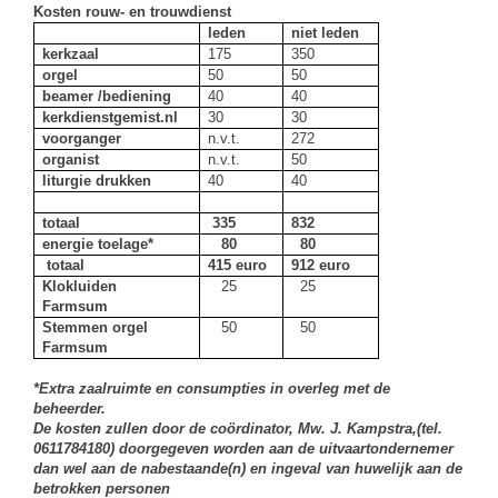
Kosten rouw- en trouwdienst
leden
niet leden
kerkzaal
175
350
orgel
50
50
beamer /bediening
40
40
kerkdienstgemist.nl
30
30
voorganger
n.v.t.
272
organist
n.v.t.
50
liturgie drukken
40
40
totaal
335
832
energie toelage*
80
80
totaal
415 euro
912 euro
Klokluiden
25
25
Farmsum
Stemmen orgel
50
50
Farmsum
*Extra zaalruimte en consumpties in overleg met de
beheerder.
De kosten zullen door de coördinator, Mw. J. Kampstra,(tel.
0611784180) doorgegeven worden aan de uitvaartondernemer
dan wel aan de nabestaande(n) en ingeval van huwelijk aan de
betrokken personen