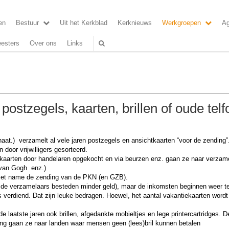
en
Bestuur
Uit het Kerkblad
Kerknieuws
Werkgroepen
A
esters
Over ons
Links
postzegels, kaarten, brillen of oude tel
aat.) verzamelt al vele jaren postzegels en ansichtkaarten “voor de zending”
door vrijwilligers gesorteerd.
e kaarten door handelaren opgekocht en via beurzen enz. gaan ze naar verzam
, van Gogh enz.)
 met name de zending van de PKN (en GZB).
, de verzamelaars besteden minder geld), maar de inkomsten beginnen weer te 
s verdiend. Dat zijn leuke bedragen. Hoewel, het aantal vakantiekaarten wordt
de laatste jaren ook brillen, afgedankte mobieltjes en lege printercartridges. 
ng gaan ze naar landen waar mensen geen (lees)bril kunnen betalen