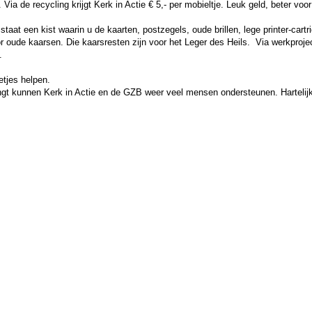
a de recycling krijgt Kerk in Actie € 5,- per mobieltje. Leuk geld, beter voor
 staat een kist
waarin u de kaarten, postzegels, oude brillen, lege printer-cartr
oor oude kaarsen. Die kaarsresten zijn voor het Leger des Heils. Via werkpro
.
etjes helpen.
gt kunnen Kerk in Actie en de GZB weer veel mensen ondersteunen. Hartelijk