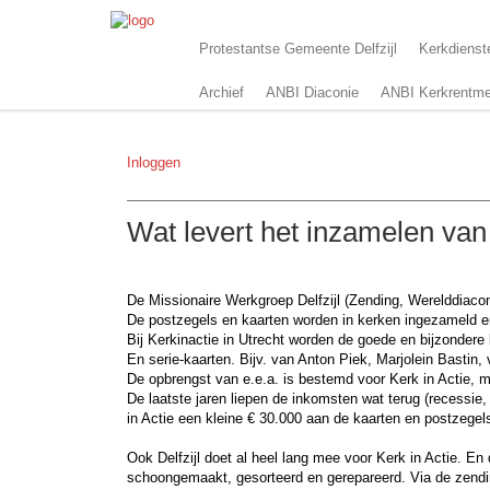
Protestantse Gemeente Delfzijl
Kerkdienst
Archief
ANBI Diaconie
ANBI Kerkrentme
Inloggen
Wat levert het inzamelen van 
De Missionaire Werkgroep Delfzijl (Zending, Werelddiacon
De postzegels en kaarten worden in kerken ingezameld en 
Bij Kerkinactie in Utrecht worden de goede en bijzonder
En serie-kaarten. Bijv. van Anton Piek, Marjolein Bastin
De opbrengst van e.e.a. is bestemd voor Kerk in Actie,
De laatste jaren liepen de inkomsten wat terug (recessie
in Actie een kleine € 30.000 aan de kaarten en postzegel
Ook Delfzijl doet al heel lang mee voor Kerk in Actie. En 
schoongemaakt, gesorteerd en gerepareerd. Via de zendi