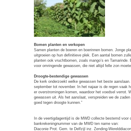
Bomen planten en verkopen
Samen planten de boeren en boerinnen bomen. Jonge plan
uitgroeien op hun definitieve plek. Een aantal bomen zull
planten ook vruchtbomen, zoals mango’s en Tamarinde. B
voor omringende gewassen, die niet altijd felle zon moet
Droogte-bestendige gewassen
De kerk onderzoekt welke gewassen het beste aanslaan. M
september tot november. In het najaar is de regen vaak he
er overstromingen komen, waardoor het voedsel verrot. W
gewassen uit. Als het aanslaat, verspreiden we de zaden
goed tegen droogte kunnen.”
In de veertigdagentijd is de MWD colle
bankrekeningnummer van de MWD ten name van:
Diaconie Prot. Gem. te Delfzijl inz. Zending-Werelddi