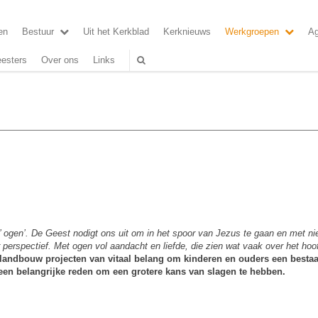
en
Bestuur
Uit het Kerkblad
Kerknieuws
Werkgroepen
A
esters
Over ons
Links
s’ ogen’. De Geest nodigt ons uit om in het spoor van Jezus te gaan en met n
erspectief. Met ogen vol aandacht en liefde, die zien wat vaak over het hoo
e landbouw projecten van vitaal belang om kinderen en ouders een bestaa
een belangrijke reden om een grotere kans van slagen te hebben.