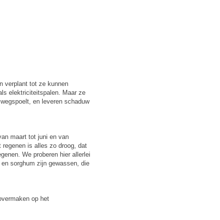
 verplant tot ze kunnen
s elektriciteitspalen. Maar ze
 wegspoelt, en leveren schaduw
an maart tot juni en van
 regenen is alles zo droog, dat
enen. We proberen hier allerlei
s en sorghum zijn gewassen, die
maken op het