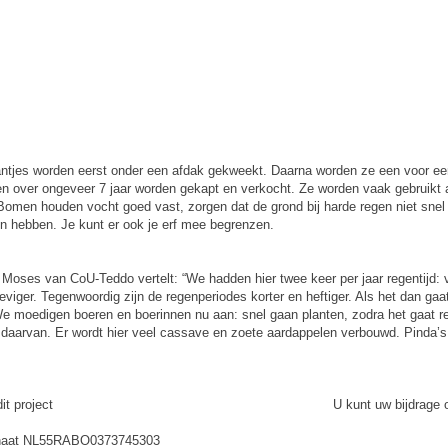
tjes worden eerst onder een afdak gekweekt. Daarna worden ze een voor een
en over ongeveer 7 jaar worden gekapt en verkocht. Ze worden vaak gebruikt al
omen houden vocht goed vast, zorgen dat de grond bij harde regen niet snel
en hebben. Je kunt er ook je erf mee begrenzen.
oses van CoU-Teddo vertelt: “We hadden hier twee keer per jaar regentijd: v
viger. Tegenwoordig zijn de regenperiodes korter en heftiger. Als het dan gaat
e moedigen boeren en boerinnen nu aan: snel gaan planten, zodra het gaat reg
 daarvan. Er wordt hier veel cassave en zoete aardappelen verbouwd. Pinda’
cte bestemd voor dit project U kunt uw bijdrage over
aconaat NL55RABO0373745303