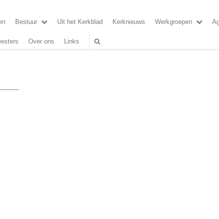
en
Bestuur
Uit het Kerkblad
Kerknieuws
Werkgroepen
A
esters
Over ons
Links