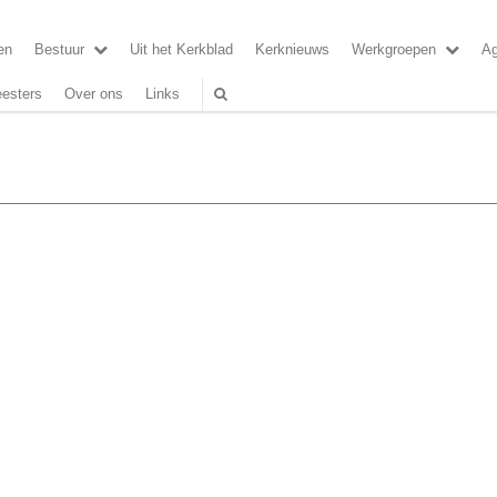
en
Bestuur
Uit het Kerkblad
Kerknieuws
Werkgroepen
A
esters
Over ons
Links