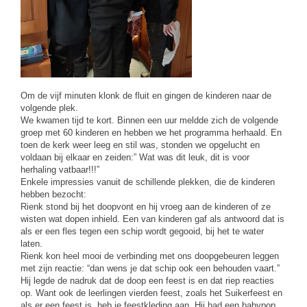
Om de vijf minuten klonk de fluit en gingen de kinderen naar de
volgende plek.
We kwamen tijd te kort. Binnen een uur meldde zich de volgende
groep met 60 kinderen en hebben we het programma herhaald. En
toen de kerk weer leeg en stil was, stonden we opgelucht en
voldaan bij elkaar en zeiden:” Wat was dit leuk, dit is voor
herhaling vatbaar!!!”
Enkele impressies vanuit de schillende plekken, die de kinderen
hebben bezocht:
Rienk stond bij het doopvont en hij vroeg aan de kinderen of ze
wisten wat dopen inhield. Een van kinderen gaf als antwoord dat is
als er een fles tegen een schip wordt gegooid, bij het te water
laten.
Rienk kon heel mooi de verbinding met ons doopgebeuren leggen
met zijn reactie: “dan wens je dat schip ook een behouden vaart.”
Hij legde de nadruk dat de doop een feest is en dat riep reacties
op. Want ook de leerlingen vierden feest, zoals het Suikerfeest en
als er een feest is, heb je feestkleding aan. Hij had een babypop