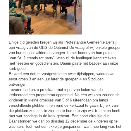
Enige tijd geleden kregen wij als Protestantse Gemeente Delfzijl
een vraag van de OBS de Optimist De vraag of wij enkele groepen
van hun school wilden ontvangen. In het kader van hun project
“van St. Juttemis tot party” lieten zij de leerlingen kennismaken
met feesten en godsdiensten. Daarin paste het bezoek aan onze
kerk goed.
Er werd een datum vastgesteld en twee tijdstippen, waarop we
eerst groep 3 en een uur later de groepen 4 en 5 zouden
ontvangen.
Tevoren had onze predikant met input van leden van de
kerkenraad een programma opgesteld. Na een welkom zouden de
kinderen in kleine groepjes van 5 of 6 uiteengaan om langs
verschillende plekken in en rond de kerkzaal te gaan. Bij elk van
die plekken zou iets te zien en te horen te zijn wat te maken heeft,
met wat zondags in de kerk gebeurt. Een soort circuitje dus.
Daar stonden we dan op dinsdag 12 december de kinderen op te
wachten. Toch wel een tikkeltje gespannen, want hoe lang was het