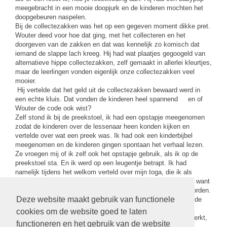
meegebracht in een mooie doopjurk en de kinderen mochten het
doopgebeuren naspelen.
Bij de collectezakken was het op een gegeven moment dikke pret.
Wouter deed voor hoe dat ging, met het collecteren en het
doorgeven van de zakken en dat was kennelijk zo komisch dat
iemand de slappe lach kreeg. Hij had wat plaatjes gegoogeld van
alternatieve hippe collectezakken, zelf gemaakt in allerlei kleurtjes,
maar de leerlingen vonden eigenlijk onze collectezakken veel
mooier.
Hij vertelde dat het geld uit de collectezakken bewaard werd in
een echte kluis. Dat vonden de kinderen heel spannend en of
Wouter de code ook wist?
Zelf stond ik bij de preekstoel, ik had een opstapje meegenomen
zodat de kinderen over de lessenaar heen konden kijken en
vertelde over wat een preek was. Ik had ook een kinderbijbel
meegenomen en de kinderen gingen spontaan het verhaal lezen.
Ze vroegen mij of ik zelf ook het opstapje gebruik, als ik op de
preekstoel sta. En ik werd op een leugentje betrapt. Ik had
namelijk tijdens het welkom verteld over mijn toga, die ik als
voorganger droeg. En die toga had je niet zomaar netjes aan, want
er waren wel 20 kleine knoopjes, die dichtgedaan moesten worden.
Deze website maakt gebruik van functionele
Een leerling wilde dat echt zelf nagaan en samen hebben we de
knoopjes geteld. Er waren er 9!
cookies om de website goed te laten
Tot zover de impressies. Iedereen bedankt die heeft meegewerkt,
functioneren en het gebruik van de website
speciaal onze stagiaire Willeke Zigterman Rustenburg.