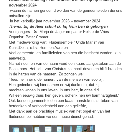
november 2024
waarin de namen genoemd worden van de gemeenteleden die ons
ontvallen zijn
in het kerkelijk jaar november 2023 – november 2024
Thema: Bij de Heer schuil ik,
bij Hem ben ik geborgen
Voorgangers: Ds. Marja de Jager en pastor Eelkje de Vries.
Organist: Peter Cramer
Met medewerking van: Fluitensemble “ Unda Maris” van
KunstDelta, o.l.v. Hermien Aartsen
Veel gemeente- en familieleden van hen die herdacht worden zijn
aanwezig.
Na het noemen van de naam werd een kaars aangestoken aan de
Paaskaars. Het licht van Christus zal nooit doven en blijft branden
in de harten van de naasten. Zo zongen we:
'
Heer, herinner u de namen, van de mensen van voorbij.
Hen gedenken wij hier samen en wij danken u, dat zij
mochten wonen in ons leven, in ons hart, in onze tijd.
Wil een eeuwig thuis hen geven, schenk hen uw barmhartigheid.'
Ook konden gemeenteleden een kaars aansteken als teken van
herdenken of verbondenheid aan een geliefde,
Met dank aan de prachtige muziek van het orgel en van het
fluitensembel hebben we een mooie dienst gehad.