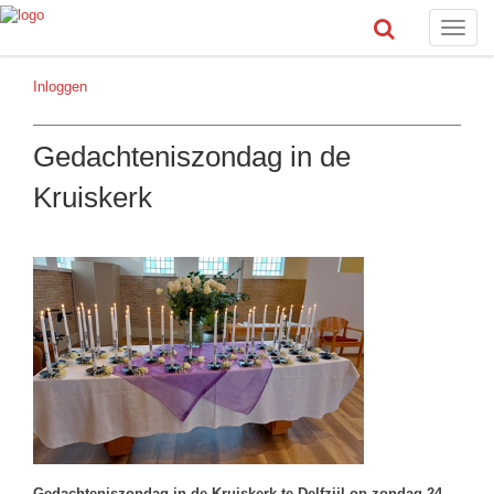
Toggle
naviga
Inloggen
Gedachteniszondag in de
Kruiskerk
Gedachteniszondag in de Kruiskerk te Delfzijl
op zondag 24