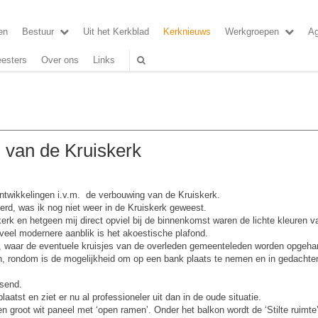
en
Bestuur
Uit het Kerkblad
Kerknieuws
Werkgroepen
A
esters
Over ons
Links
 van de Kruiskerk
ontwikkelingen i.v.m. de verbouwing van de Kruiskerk.
erd, was ik nog niet weer in de Kruiskerk geweest.
k en hetgeen mij direct opviel bij de binnenkomst waren de lichte kleuren van
veel modernere aanblik is het akoestische plafond.
 waar de eventuele kruisjes van de overleden gemeenteleden worden opgehang
rondom is de mogelijkheid om op een bank plaats te nemen en in gedachten 
ssend.
laatst en ziet er nu al professioneler uit dan in de oude situatie.
n groot wit paneel met ‘open ramen’. Onder het balkon wordt de ‘Stilte ruimte