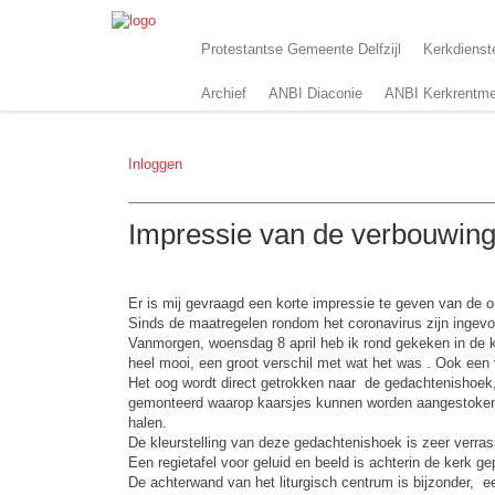
Protestantse Gemeente Delfzijl
Kerkdienst
Archief
ANBI Diaconie
ANBI Kerkrentme
Inloggen
Impressie van de verbouwing
Er is mij gevraagd een korte impressie te geven van de 
Sinds de maatregelen rondom het coronavirus zijn ingevo
Vanmorgen, woensdag 8 april heb ik rond gekeken in de ker
heel mooi, een groot verschil met wat het was . Ook een 
Het oog wordt direct getrokken naar de gedachtenishoek,
gemonteerd waarop kaarsjes kunnen worden aangestoken, 
halen.
De kleurstelling van deze gedachtenishoek is zeer verra
Een regietafel voor geluid en beeld is achterin de kerk gep
De achterwand van het liturgisch centrum is bijzonder, ee