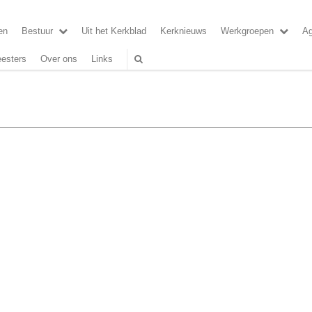
en
Bestuur
Uit het Kerkblad
Kerknieuws
Werkgroepen
A
esters
Over ons
Links