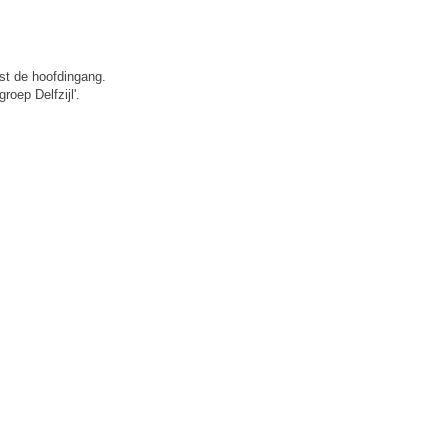
st de hoofdingang.
roep Delfzijl'.