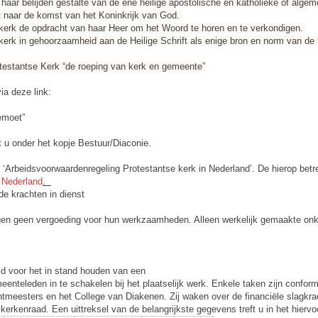
aar belijden gestalte van de ene heilige apostolische en katholieke of algeme
kt naar de komst van het Koninkrijk van God.
 kerk de opdracht van haar Heer om het Woord te horen en te verkondigen.
e kerk in gehoorzaamheid aan de Heilige Schrift als enige bron en norm van de 
rotestantse Kerk “de roeping van kerk en gemeente”
ia deze link:
emoet”
 u onder het kopje Bestuur/Diaconie.
 ‘Arbeidsvoorwaardenregeling Protestantse kerk in Nederland’. De hierop betr
 Nederland
.
e krachten in dienst
en geen vergoeding voor hun werkzaamheden. Alleen werkelijk gemaakte on
d voor het in stand houden van een
enteleden in te schakelen bij het plaatselijk werk. Enkele taken zijn confor
entmeesters en het College van Diakenen. Zij waken over de financiële slagk
kerkenraad. Een uittreksel van de belangrijkste gegevens treft u in het hierv