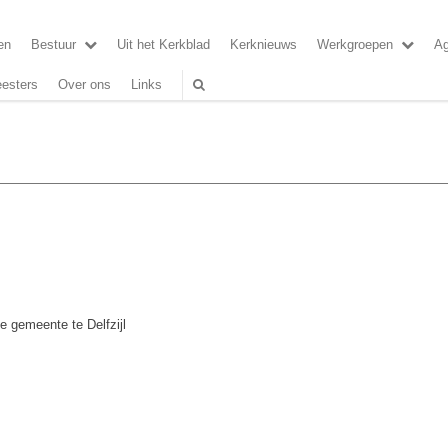
en
Bestuur
Uit het Kerkblad
Kerknieuws
Werkgroepen
A
esters
Over ons
Links
se gemeente te Delfzijl