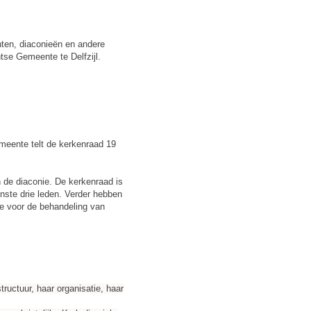
ten, diaconieën en andere
tse Gemeente te Delfzijl.
meente telt de kerkenraad 19
 de diaconie. De kerkenraad is
inste drie leden. Verder hebben
ge voor de behandeling van
ructuur, haar organisatie, haar