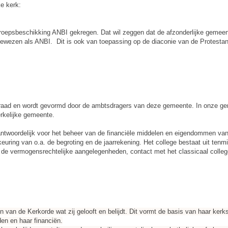
ke kerk:
groepsbeschikking ANBI gekregen. Dat wil zeggen dat de afzonderlijke gemeen
ngewezen als ANBI. Dit is ook van toepassing op de diaconie van de Protestan
enraad en wordt gevormd door de ambtsdragers van deze gemeente. In onze ge
erkelijke gemeente.
rantwoordelijk voor het beheer van de financiële middelen en eigendommen van
keuring van o.a. de begroting en de jaarrekening. Het college bestaat uit tenm
op de vermogensrechtelijke aangelegenheden, contact met het classicaal colle
van de Kerkorde wat zij gelooft en belijdt. Dit vormt de basis van haar kerkst
den en haar financiën.