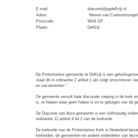
E-mail:
diaconie@pgdelfzijl.nl
Adres:
Menno van Coehoornsingel
Postcode:
9934 GP
Plaats:
Delfzijl
De Protestantse gemeente te Delfzijl is een geloofsgemee
staat dit in ordinantie 2 artikel 1 als volgt omschreve
en sacramenten “.
De gemeente vervult haar diaconale roeping in de kerk en
is, te helpen waar geen helper is en te getuigen van de g
De Diaconie van deze gemeente is een zelfstandig onderdee
ordinantie 11 artikel 4 lid 2 van de kerkorde.
De kerkorde van de Protestantse Kerk in Nederland bevat 
kerkleden, de gemeenten en andere onderdelen van deze