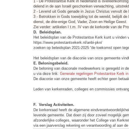
1 - De Protestantse Kerk in Nederland is overeenkomstig h
delend in de aan Israël geschonken verwachting, uitstre
2 - Levend uit Gods genade in Jezus Christus vervult de
3 - Betrokken in Gods toewijding tot de wereld, belijdt d
dienst, de drie-enige God, Vader, Zoon en Heilige Geest.
Zie verder: artikelen I t.m. IV van de kerkorde van de P
D. Beleidsplan.
Het beleidsplan van de Protestantse Kerk kunt u vinden v
https://www.protestantsekerk.nl/anbi-pkn/
zoeken op beleidsplan 2021-2025 “de toekomst open teg
Het beleidsplan van de diaconie van onze gemeente vindt
E. Beloningsbeleid.
De beloning van diaconale medewerkers is geregeld in de
u via deze link:
Generale regelingen Protestantse Kerk in
De diaconie van onze gemeente heeft echter geen betaald
Leden van kerkenraden, colleges en commissies ontvang
F. Verslag Activiteiten.
De kerkenraad heeft de algemene eindverantwoordelijkhei
levende gemeente. Dat doen zij door zoveel mogelijk geme
afzonderlijke colleges, waaronder het College van Kerkr
via een jaarverslag rekening en verantwoording af aan de 