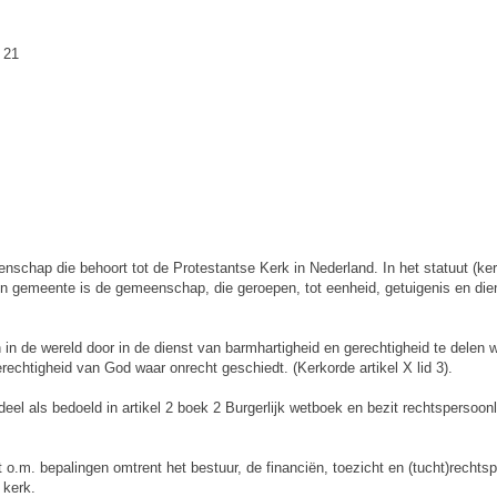
 21
nschap die behoort tot de Protestantse Kerk in Nederland. In het statuut (ke
n “een gemeente is de gemeenschap, die geroepen, tot eenheid, getuigenis en
 in de wereld door in de dienst van barmhartigheid en gerechtigheid te dele
erechtigheid van God waar onrecht geschiedt. (Kerkorde artikel X lid 3).
l als bedoeld in artikel 2 boek 2 Burgerlijk wetboek en bezit rechtspersoonli
o.m. bepalingen omtrent het bestuur, de financiën, toezicht en (tucht)rechts
 kerk.