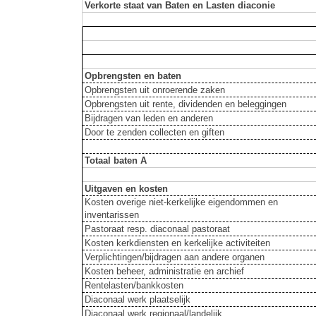
Verkorte staat van Baten en Lasten diaconie
Opbrengsten en baten
Opbrengsten uit onroerende zaken
Opbrengsten uit rente, dividenden en beleggingen
Bijdragen van leden en anderen
Door te zenden collecten en giften
Totaal baten A
Uitgaven en kosten
Kosten overige niet-kerkelijke eigendommen en
inventarissen
Pastoraat resp. diaconaal pastoraat
Kosten kerkdiensten en kerkelijke activiteiten
Verplichtingen/bijdragen aan andere organen
Kosten beheer, administratie en archief
Rentelasten/bankkosten
Diaconaal werk plaatselijk
Diaconaal werk regionaal/landelijk