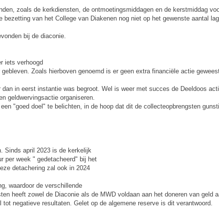
vonden, zoals de kerkdiensten, de ontmoetingsmiddagen en de kerstmiddag voo
e bezetting van het College van Diakenen nog niet op het gewenste aantal lag.
evonden bij de diaconie.
r iets verhoogd
ter gebleven. Zoals hierboven genoemd is er geen extra financiële actie geweest
 dan in eerst instantie was begroot. Wel is weer met succes de Deeldoos acti
en geldwervingsactie organiseren.
een "goed doel" te belichten, in de hoop dat dit de collecteopbrengsten gunst
 Sinds april 2023 is de kerkelijk
r per week " gedetacheerd" bij het
eze detachering zal ook in 2024
ng, waardoor de verschillende
ten heeft zowel de Diaconie als de MWD voldaan aan het doneren van geld aan
el tot negatieve resultaten. Gelet op de algemene reserve is dit verantwoord.