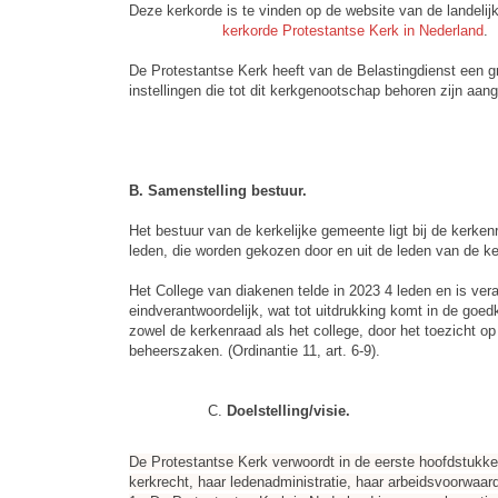
Deze kerkorde is te vinden op de website van de landelij
kerkorde Protestantse Kerk in Nederland
.
De Protestantse Kerk heeft van de Belastingdienst een 
instellingen die tot dit kerkgenootschap behoren zijn aa
B. Samenstelling bestuur.
Het bestuur van de kerkelijke gemeente ligt bij de kerk
leden, die worden gekozen door en uit de leden van de k
Het College van diakenen telde in 2023 4 leden en is ve
eindverantwoordelijk, wat tot uitdrukking komt in de goed
zowel de kerkenraad als het college, door het toezicht 
beheerszaken. (Ordinantie 11, art. 6-9).
Doelstelling/visie.
De Protestantse Kerk verwoordt in de eerste hoofdstukken 
kerkrecht, haar ledenadministratie, haar arbeidsvoorwaar