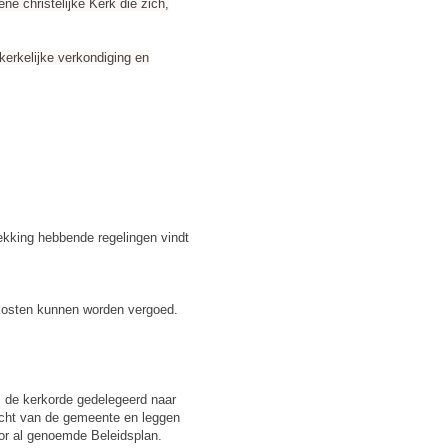
ne christelijke Kerk die zich,
kerkelijke verkondiging en
ekking hebbende regelingen vindt
kosten kunnen worden vergoed.
m de kerkorde gedelegeerd naar
racht van de gemeente en leggen
oor al genoemde Beleidsplan.