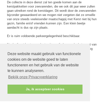
De collecte in deze dienst zal ten goede komen aan de
kerstpakketten voor zeevarenden, die we ook dit jaar weer zullen
gaan uitreiken rond de kerstdagen. Dit wordt door de zeevarenden
bijzonder gewaardeerd en we mogen niet vergeten dat ze omwille
van onze steeds veeleisender maatschappij met Kerst niet bij hun
gezin, familie en/of vrienden kunnen zijn. Een klein beetje
aandacht is dus op zijn plaats.
Er is ruim voldoende parkeergelegenheid beschikbaar.
Na de dienst bent u van harte uitgenodigd om onder het genot van
een kopje koffie/thee of glaasje fris elkaar te ontmoeten en nog
wat van gedachten te wisselen.
Deze website maakt gebruik van functionele
cookies om de website goed te laten
functioneren en het gebruik van de website
te kunnen analyseren.
terug
Bekijk onze Privacyverklaring
Ja, ik accepteer cookies