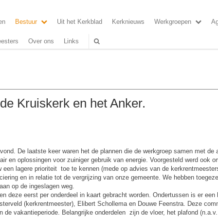
en
Bestuur
Uit het Kerkblad
Kerknieuws
Werkgroepen
A
esters
Over ons
Links
de Kruiskerk en het Anker.
nd. De laatste keer waren het de plannen die de werkgroep samen met de ar
ir en oplossingen voor zuiniger gebruik van energie. Voorgesteld werd ook o
 een lagere prioriteit toe te kennen (mede op advies van de kerkrentmeester
iering en in relatie tot de vergrijzing van onze gemeente. We hebben toeg
aan op de ingeslagen weg.
n deze eerst per onderdeel in kaart gebracht worden. Ondertussen is er een
sterveld (kerkrentmeester), Elibert Schollema en Douwe Feenstra. Deze comm
n de vakantieperiode. Belangrijke onderdelen zijn de vloer, het plafond (n.a.