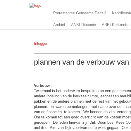
Protestantse Gemeente Delfzijl
Kerkdienst
Archief
ANBI Diaconie
ANBI Kerkrentme
Inloggen
plannen van de verbouw van 
Verbouw
:
Tweemaal is het onderwerp besproken op een gemeenteavo
andere indeling van de kerkzaalruimte, aanpassen meubila
pakken en de andere plannen met de rest van het gebouw
plannen. Er waren opmerkingen, met name over de financ
van de financiën te komen. We konden en zijn verder g
Om te komen tot een goed overzicht van de kosten moete
geroepen. De leden hiervan zijn Dirk Doornbos, Kees Oo
architect Pim van Dijk voortvarend te werk gegaan. Ook i