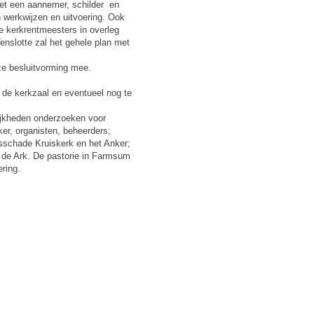
met een aannemer, schilder en
n werkwijzen en uitvoering. Ook
de kerkrentmeesters in overleg
nslotte zal het gehele plan met
ze besluitvorming mee.
 de kerkzaal en eventueel nog te
ijkheden onderzoeken voor
ker, organisten, beheerders;
sschade Kruiskerk en het Anker;
 de Ark. De pastorie in Farmsum
ring.