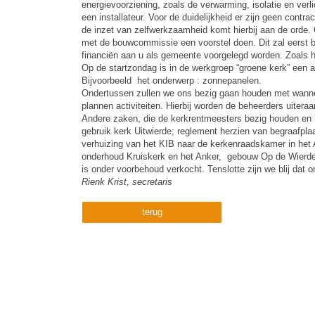
energievoorziening, zoals de verwarming, isolatie en ver
een installateur. Voor de duidelijkheid er zijn geen con
de inzet van zelfwerkzaamheid komt hierbij aan de orde.
met de bouwcommissie een voorstel doen. Dit zal eerst b
financiën aan u als gemeente voorgelegd worden. Zoals het
Op de startzondag is in de werkgroep “groene kerk” een 
Bijvoorbeeld het onderwerp : zonnepanelen.
Ondertussen zullen we ons bezig gaan houden met wanneer
plannen activiteiten. Hierbij worden de beheerders uitera
Andere zaken, die de kerkrentmeesters bezig houden en 
gebruik kerk Uitwierde; reglement herzien van begraafpla
verhuizing van het KIB naar de kerkenraadskamer in het
onderhoud Kruiskerk en het Anker, gebouw Op de Wierde
is onder voorbehoud verkocht. Tenslotte zijn we blij dat 
Rienk Krist, secretaris
terug