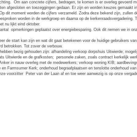
lichting. Om aan concrete cijfers, bedragen, te komen is er overleg gevoerd 
tracten afgesloten en toezeggingen gedaan. Er zijn en worden keuzes gemaakt i
 Op dit moment worden de cijfers verzameld. Zodra deze bekend zijn, zullen 
esproken worden in de werkgroep en daarna op de kerkenraadsvergadering. Te
 nu lijkt eind oktober.
aantal opmerkingen geplaatst over energiebesparing. Ook dit nemen we in on
 de start kan zijn en wat dit gaat betekenen voor de huidige gebruikers van
ard betrokken. Tot zover de verbouw.
hebben bezig gehouden zijn: afhandeling verkoop dorpshuis Uitwierde; mogel
ats Uitwierde en de grafkosten; personele zaken, zoals contract kerkelijk wer
 Anker in nauw overleg met de medewerkers; verkoop woning KIB; aardbeving
 en Farmsumer Kerk; onderhoud begraafplaatsen en tenslotte onderhoud van
onze voorzitter Peter van der Laan af en toe weer aanwezig is op onze vergade